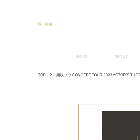
検索
INDEX
ABOUT
TOP
柴咲コウ CONCERT TOUR 2023 ACTOR’S THE