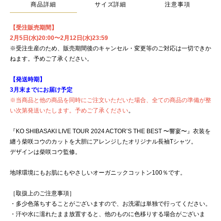
商品詳細
サイズ詳細
注意事項
【受注販売期間】
2月5日(水)20:00〜2月12日(水)23:59
※受注生産のため、販売期間後のキャンセル・変更等のご対応は一切できか
ねます。予めご了承ください。
【発送時期】
3月末までにお届け予定
※当商品と他の商品を同時にご注文いただいた場合、全ての商品の準備が整
い次第発送いたします。予めご了承ください
。
『KO SHIBASAKI LIVE TOUR 2024 ACTOR’S THE BEST 〜響宴〜』衣装を
纏う柴咲コウのカットを大胆にアレンジしたオリジナル長袖Tシャツ。
デザインは柴咲コウ監修。
地球環境にもお肌にもやさしいオーガニックコットン100％です。
［取扱上のご注意事項］
・多少色落ちすることがございますので、お洗濯は単独で行ってください。
・汗や水に濡れたまま放置すると、他のものに色移りする場合がございま