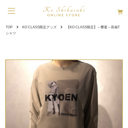
TOP
KO CLASS限定グッズ
【KO CLASS限定】～響宴～長袖T
シャツ