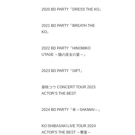
2020 BD PARTY『DRESS THE KO』
2021 BD PARTY『BREATH THE
KO』
2022 BD PARTY『HINOMIKO
UTAGE ～陽の巫女の宴～』
2023 BD PARTY『GIFT』
柴咲コウ CONCERT TOUR 2023
ACTOR’S THE BEST
2024 BD PARTY『幸～SAKIWAI～』
KO SHIBASAKI LIVE TOUR 2024
ACTOR'S THE BEST ～響宴～