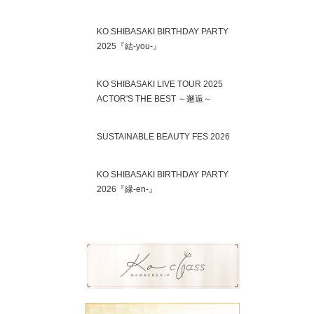
KO SHIBASAKI BIRTHDAY PARTY
2025『結-you-』
KO SHIBASAKI LIVE TOUR 2025
ACTOR'S THE BEST ～邂逅～
SUSTAINABLE BEAUTY FES 2026
KO SHIBASAKI BIRTHDAY PARTY
2026『縁-en-』