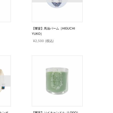
］
【響宴】馬油バーム［HIGUCHI
YUKO］
¥2,500
(税込)
トンポ
【響宴】ソイキャンドル［LOGO］