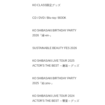
KO CLASS限定グッズ
CD / DVD / Blu-ray / BOOK
KO SHIBASAKI BIRTHDAY PARTY
2026『縁-en-』
SUSTAINABLE BEAUTY FES 2026
KO SHIBASAKI LIVE TOUR 2025
ACTOR'S THE BEST ～邂逅～グッズ
KO SHIBASAKI BIRTHDAY PARTY
2025『結-you-』
KO SHIBASAKI LIVE TOUR 2024
ACTOR'S THE BEST ～響宴～グッズ